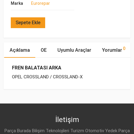
Marka
Eurorepar
Sepete Ekle
0
Açıklama
OE
Uyumlu Araçlar
Yorumlar
FREN BALATASI ARKA
OPEL CROSSLAND / CROSSLAND-X
OE Numaraları
Bu ürün hakkında herhangi bir yorum yapılmamıştır.
Yakıp
Marka
Model
Tipi
Motor Hacmi
RENAULT
77 01 209 735
AUDI
A3 [8L] (1996-2000)
BENZİN
1.8 20V
İletişim
RENAULT
VW
GOLF-II (1983-1992)
BENZİN
1.8
77 01 208 421
Parça Burada Bilişim Teknolojileri Turizm Otomotiv Yedek Parça