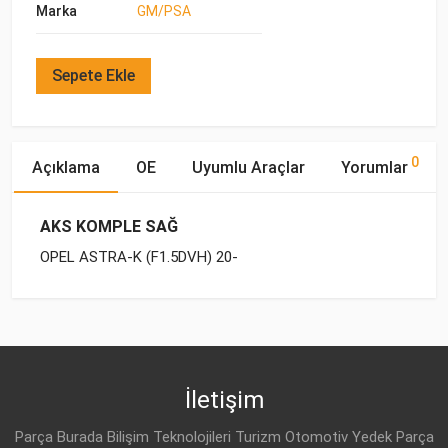
Marka
GM/PSA
Sepete Ekle
0
Açıklama
OE
Uyumlu Araçlar
Yorumlar
AKS KOMPLE SAĞ
OPEL ASTRA-K (F1.5DVH) 20-
OE Numaraları
Bu ürün hakkında herhangi bir yorum yapılmamıştır.
Marka
Model
Yakıp Tipi
Motor Hacmi
İletişim
Parça Burada Bilişim Teknolojileri Turizm Otomotiv Yedek Parça