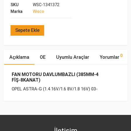
SKU
WSC-1341372
Marka
Wisco
Sepete Ekle
0
Açıklama
OE
Uyumlu Araçlar
Yorumlar
FAN MOTORU DAVLUMBAZLI (385MM-4
FİŞ-8KANAT)
OPEL ASTRA-G (1.4 16V/1.6 8V/1.8 16V) 03-
OE Numaraları
Bu ürün hakkında herhangi bir yorum yapılmamıştır.
Marka
Model
Yakıp Tipi
Motor Hacmi
OPEL
OPEL
ASTRA-G (1998-)
BENZİN
1.4 16V
13 41 372
OPEL
ASTRA-G (1998-)
BENZİN
1.6 8V
İletişim
OPEL