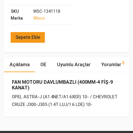
SKU
WSC-1341118
Marka
Wisco
Sepete Ekle
0
Açıklama
OE
Uyumlu Araçlar
Yorumlar
FAN MOTORU DAVLUMBAZLI (400MM-4 FİŞ-9
KANAT)
OPEL ASTRA-J (A1.4NET/A1.6XER) 10- / CHEVROLET
CRUZE J300-J305 (1.4T LUJ/1.6 LDE) 10-
OE Numaraları
Bu ürün hakkında herhangi bir yorum yapılmamıştır.
Yakıp
Motor
Marka
Model
Tipi
Hacmi
OPEL