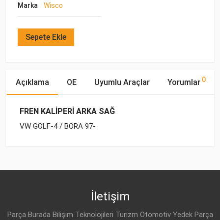
Marka
Wisco
Sepete Ekle
0
Açıklama
OE
Uyumlu Araçlar
Yorumlar
FREN KALİPERİ ARKA SAĞ
VW GOLF-4 / BORA 97-
OE Numaraları
Bu ürün hakkında herhangi bir yorum yapılmamıştır.
Marka
Model
Yakıp Tipi
Motor Hacmi
İletişim
Parça Burada Bilişim Teknolojileri Turizm Otomotiv Yedek Parça