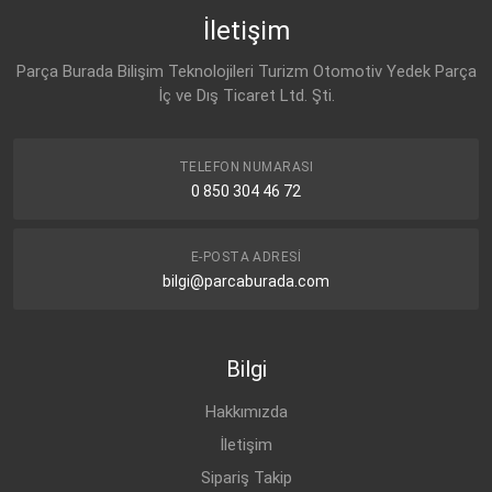
İletişim
VW
06A 905 161 C
Parça Burada Bilişim Teknolojileri Turizm Otomotiv Yedek Parça
AUDI
İç ve Dış Ticaret Ltd. Şti.
06A 905 161 B
SEAT
06A 905 161 B
TELEFON NUMARASI
0 850 304 46 72
SKODA
06A 905 161 B
E-POSTA ADRESI
AUDI
06A 905 161 C
bilgi@parcaburada.com
SEAT
06A 905 161 C
Bilgi
SKODA
06A 905 161 C
Hakkımızda
İletişim
Sipariş Takip