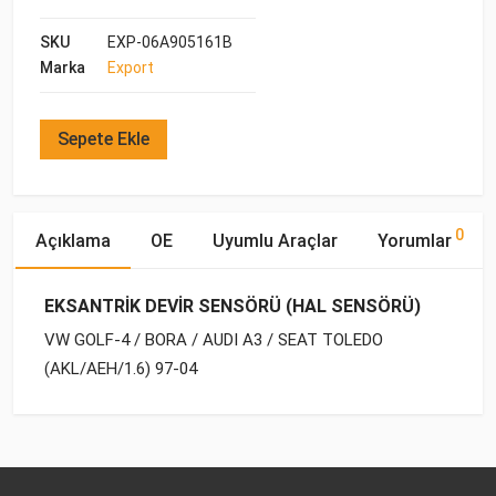
SKU
EXP-06A905161B
Marka
Export
Sepete Ekle
0
Açıklama
OE
Uyumlu Araçlar
Yorumlar
EKSANTRİK DEVİR SENSÖRÜ (HAL SENSÖRÜ)
VW GOLF-4 / BORA / AUDI A3 / SEAT TOLEDO
(AKL/AEH/1.6) 97-04
OE Numaraları
Bu ürün hakkında herhangi bir yorum yapılmamıştır.
Marka
Model
Yakıp Tipi
Motor Hacmi
VW
06A 905 161 B