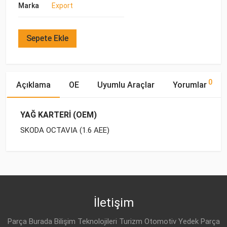
Marka
Export
Sepete Ekle
0
Açıklama
OE
Uyumlu Araçlar
Yorumlar
YAĞ KARTERİ (OEM)
SKODA OCTAVIA (1.6 AEE)
OE Numaraları
Bu ürün hakkında herhangi bir yorum yapılmamıştır.
Marka
Model
Yakıp Tipi
Motor Hacmi
İletişim
Parça Burada Bilişim Teknolojileri Turizm Otomotiv Yedek Parça