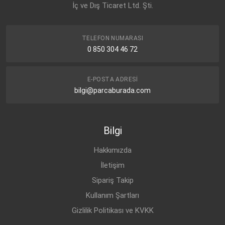
İç ve Dış Ticaret Ltd. Şti.
CHEVROLET
LACETTI J200 (2003-
BENZİN
1.8
2014)
CHEVROLET
LACETTI J200 (2003-
BENZİN
1.8
TELEFON NUMARASI
2014)
0 850 304 46 72
CHEVROLET
LACETTI J200 (2003-
BENZİN
1.4 16V
2014)
E-POSTA ADRESI
CHEVROLET
LACETTI J200 (2003-
BENZİN
1.6
bilgi@parcaburada.com
2014)
Bilgi
Hakkımızda
İletişim
Sipariş Takip
Kullanım Şartları
Gizlilik Politikası ve KVKK