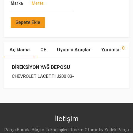
Marka
Mette
Sepete Ekle
0
Açıklama
OE
Uyumlu Araçlar
Yorumlar
DİREKSİYON YAĞ DEPOSU
CHEVROLET LACETTI J200 03-
OE Numaraları
Bu ürün hakkında herhangi bir yorum yapılmamıştır.
Yakıp
Motor
Marka
Model
Tipi
Hacmi
DAEWOO
96451797
CHEVROLET
LACETTI J200 (2003-
BENZİN
1.4 16V
2014)
İletişim
CHEVROLET
LACETTI J200 (2003-
BENZİN
1.6
Parça Burada Bilişim Teknolojileri Turizm Otomotiv Yedek Parça
2014)