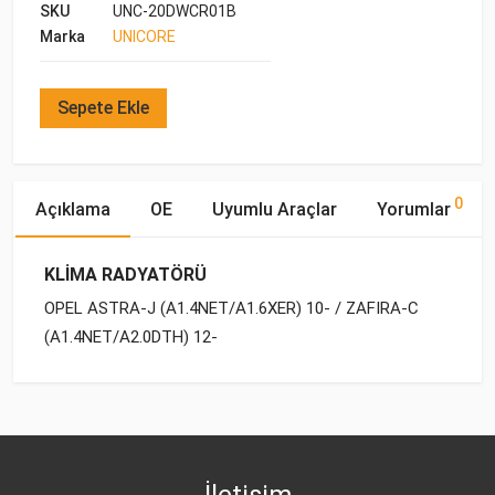
SKU
UNC-20DWCR01B
Marka
UNICORE
Sepete Ekle
0
Açıklama
OE
Uyumlu Araçlar
Yorumlar
KLİMA RADYATÖRÜ
OPEL ASTRA-J (A1.4NET/A1.6XER) 10- / ZAFIRA-C
(A1.4NET/A2.0DTH) 12-
OE Numaraları
Bu ürün hakkında herhangi bir yorum yapılmamıştır.
Marka
Model
Yakıp Tipi
Motor Hacmi
OPEL
OPEL
ASTRA-J (2010-)
BENZİN
1.4 T
18 50 220
OPEL
ASTRA-J (2010-)
BENZİN
1.6 T
İletişim
OPEL