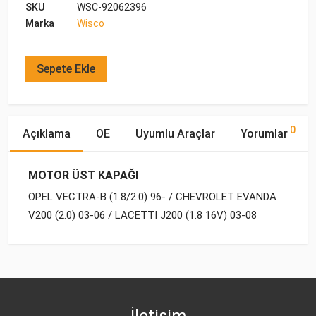
SKU
WSC-92062396
Marka
Wisco
Sepete Ekle
0
Açıklama
OE
Uyumlu Araçlar
Yorumlar
MOTOR ÜST KAPAĞI
OPEL VECTRA-B (1.8/2.0) 96- / CHEVROLET EVANDA
V200 (2.0) 03-06 / LACETTI J200 (1.8 16V) 03-08
OE Numaraları
Bu ürün hakkında herhangi bir yorum yapılmamıştır.
Yakıp
Motor
Marka
Model
Tipi
Hacmi
OPEL
6 07 572
CHEVROLET
EVANDA (2005-)
BENZİN
2.0
İletişim
OPEL