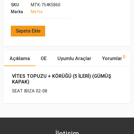
SKU
MTK-754K5860
Marka
Mette
Sepete Ekle
0
Açıklama
OE
Uyumlu Araçlar
Yorumlar
VİTES TOPUZU + KÖRÜĞÜ (5 İLERİ) (GÜMÜŞ
KAPAK)
SEAT IBIZA 02-08
OE Numaraları
Bu ürün hakkında herhangi bir yorum yapılmamıştır.
Marka
Model
Yakıp Tipi
Motor Hacmi
İletişim