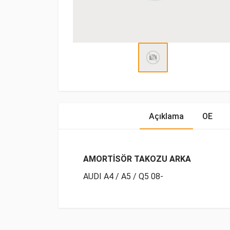
Açıklama
OE
AMORTİSÖR TAKOZU ARKA
AUDI A4 / A5 / Q5 08-
OE Numaraları
Bu ürün hakkında herhangi bir yorum yapılma
Marka
Model
Yakıp 