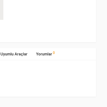
0
Uyumlu Araçlar
Yorumlar
mıştır.
Tipi
Motor Hacmi