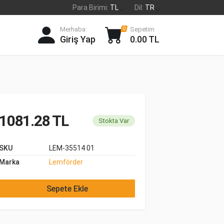
Para Birimi:
TL
Dil:
TR
Merhaba
Sepetim
0
Giriş Yap
0.00 TL
1081.28 TL
Stokta Var
SKU
LEM-35514 01
Marka
Lemförder
Sepete Ekle