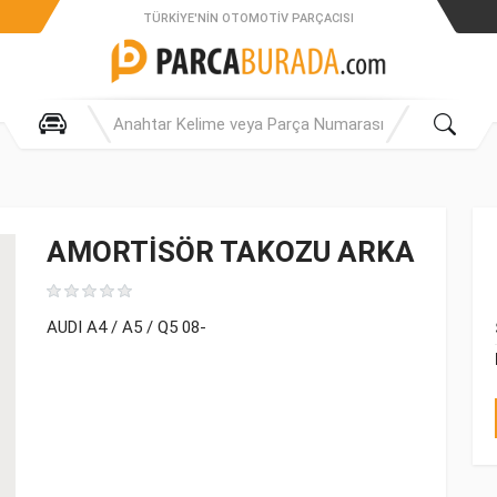
TÜRKIYE'NIN OTOMOTIV PARÇACISI
AMORTİSÖR TAKOZU ARKA
AUDI A4 / A5 / Q5 08-