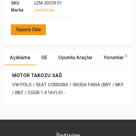
SKU
LEM-30539 01
Marka
Lemförder
Sepete Ekle
0
Açıklama
OE
Uyumlu Araçlar
Yorumlar
MOTOR TAKOZU SAĞ
VW POLO / SEAT CORDOBA / SKODA FABIA (BBY / BKY
/ BBZ / CGGB 1.4 16V) 01-
OE Numaraları
Bu ürün hakkında herhangi bir yorum yapılmamıştır.
Marka
Model
Yakıp Tipi
Motor Hacmi
SEAT
VW
POLO-IV (2001-2005)
BENZİN
1.4 16V
6Q0 199 167 BM
VW
POLO-IV (2001-2005)
BENZİN
1.4 FSI
İletişim
SKODA