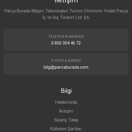
6Q0 199 167 BM
VW
POLO-IV (2001-2005)
BENZİN
1.4 16V
Parça Burada Bilişim Teknolojileri Turizm Otomotiv Yedek Parça
VW
İç ve Dış Ticaret Ltd. Şti.
SKODA
FABIA (1999-2014)
BENZİN
1.4 16V
6Q0 199 167 BM
SKODA
FABIA (1999-2014)
BENZİN
1.4 16V
SEAT
6Q0 199 167 CJ
TELEFON NUMARASI
SKODA
FABIA (1999-2014)
BENZİN
1.4 16V
0 850 304 46 72
SEAT
SKODA
FABIA (1999-2014)
BENZİN
1.4 16V
6Q0 199 167 DB
SKODA
FABIA (1999-2014)
BENZİN
1.4 16V
E-POSTA ADRESI
SKODA
6Q0 199 167 CJ
bilgi@parcaburada.com
SKODA
FABIA (1999-2014)
BENZİN
1.4 16V
SKODA
SEAT
CORDOBA (1993-)
BENZİN
1.4 16V
6Q0 199 167 DB
Bilgi
SEAT
CORDOBA (1993-)
BENZİN
1.4 16V
VW
6Q0 199 167 CJ
SEAT
CORDOBA (1993-)
BENZİN
1.4 16V
Hakkımızda
VW
SEAT
IBIZA-III (2002-2009)
BENZİN
1.4 16V
İletişim
6Q0 199 167 DB
Sipariş Takip
SEAT
IBIZA-III (2002-2009)
BENZİN
1.4 16V
SEAT
6R0 199 167 AB
Kullanım Şartları
SEAT
IBIZA-III (2002-2009)
BENZİN
1.4 16V