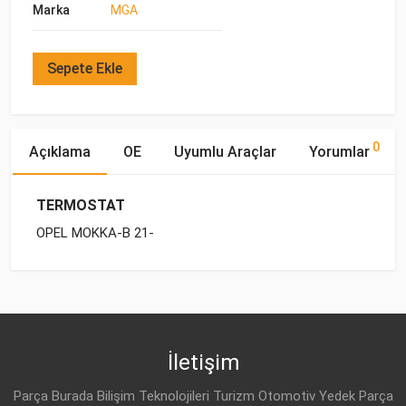
Marka
MGA
Sepete Ekle
0
Açıklama
OE
Uyumlu Araçlar
Yorumlar
TERMOSTAT
OPEL MOKKA-B 21-
OE Numaraları
Bu ürün hakkında herhangi bir yorum yapılmamıştır.
Marka
Model
Yakıp Tipi
Motor Hacmi
İletişim
Parça Burada Bilişim Teknolojileri Turizm Otomotiv Yedek Parça