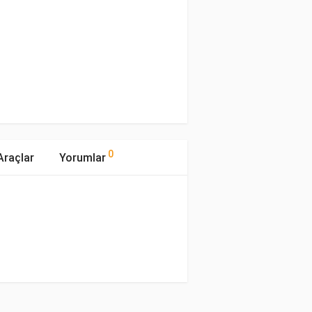
0
Araçlar
Yorumlar
mıştır.
Tipi
Motor Hacmi