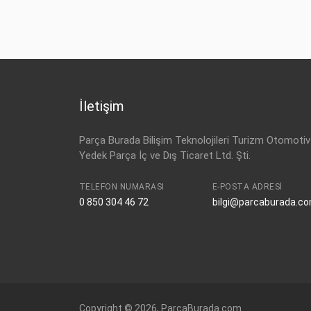
OPEL
13599393
OPEL
ASTRA-K (2016-)
DİZEL
OPEL
ASTRA-K (2016-)
DİZEL
İletişim
Parça Burada Bilişim Teknolojileri Turizm Otomotiv
Yedek Parça İç ve Dış Ticaret Ltd. Şti.
TELEFON NUMARASI
E-POSTA ADRESI
0 850 304 46 72
bilgi@parcaburada.c
Copyright © 2026, ParcaBurada.com