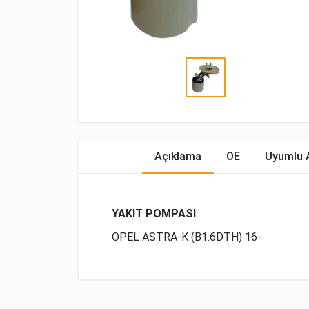
Açıklama
OE
Uyumlu 
YAKIT POMPASI
OPEL ASTRA-K (B1.6DTH) 16-
OE Numaraları
Bu ürün hakkında herhangi bir yorum yapılma
Marka
Model
Yakıp 