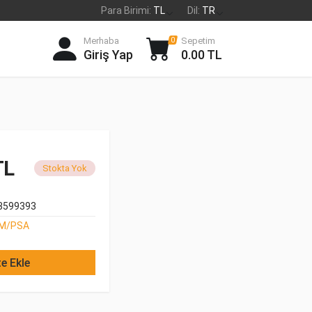
Para Birimi:
TL
Dil:
TR
Merhaba
Sepetim
0
Giriş Yap
0.00 TL
TL
Stokta Yok
3599393
M/PSA
e Ekle