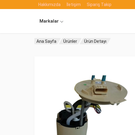
Hakkımızda
İletişim
Sipariş Takip
Markalar
Ana Sayfa
Ürünler
Ürün Detayı