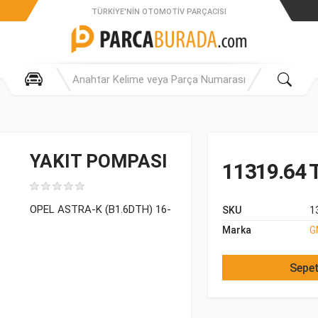
TÜRKIYE'NIN OTOMOTIV PARÇACISI
YAKIT POMPASI
11319.64 
OPEL ASTRA-K (B1.6DTH) 16-
SKU
1
Marka
G
Sepet