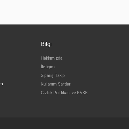
1.6 CDTI
1.6 CDTI
Bilgi
Hakkımızda
İletişim
Sipariş Takip
om
Kullanım Şartları
Gizlilik Politikası ve KVKK