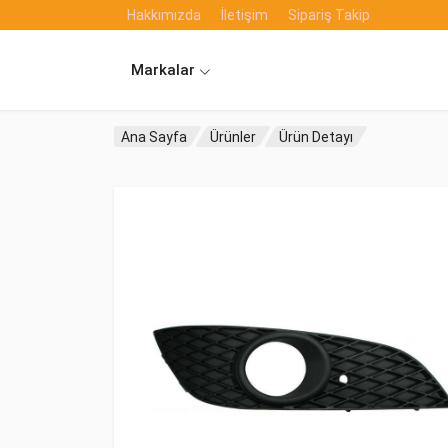
Hakkımızda
İletişim
Sipariş Takip
Markalar
Ana Sayfa
Ürünler
Ürün Detayı