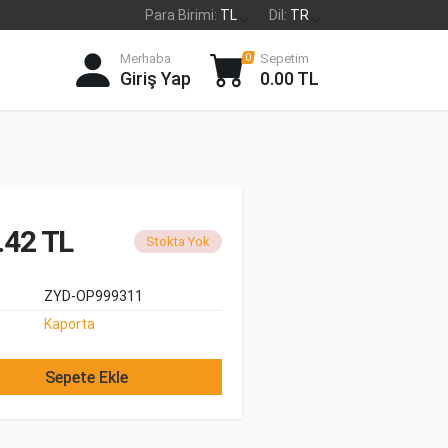
Para Birimi:
TL
Dil:
TR
Merhaba
Sepetim
0
Giriş Yap
0.00 TL
.42 TL
Stokta Yok
ZYD-OP999311
Kaporta
Sepete Ekle