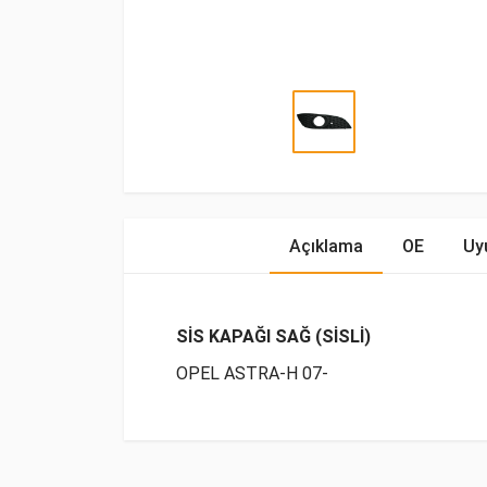
Açıklama
OE
Uy
SİS KAPAĞI SAĞ (SİSLİ)
OPEL ASTRA-H 07-
OE Numaraları
Bu ürün hakkında herhangi bir yorum yapılma
Marka
Model