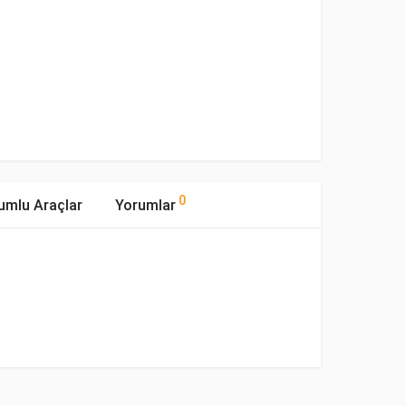
0
umlu Araçlar
Yorumlar
mıştır.
Yakıp Tipi
Motor Hacmi