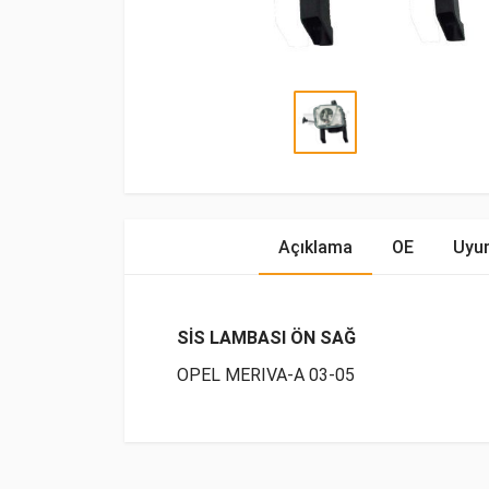
Açıklama
OE
Uyum
SİS LAMBASI ÖN SAĞ
OPEL MERIVA-A 03-05
OE Numaraları
Bu ürün hakkında herhangi bir yorum yapılma
Marka
Model