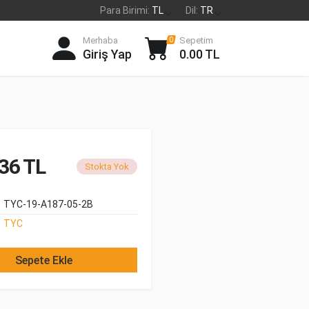
Para Birimi:
TL
Dil:
TR
Merhaba
Sepetim
0
Giriş Yap
0.00 TL
36 TL
Stokta Yok
TYC-19-A187-05-2B
TYC
Sepete Ekle