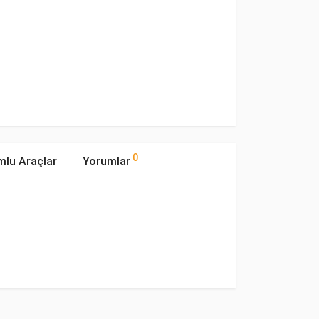
0
lu Araçlar
Yorumlar
mıştır.
Yakıp Tipi
Motor Hacmi