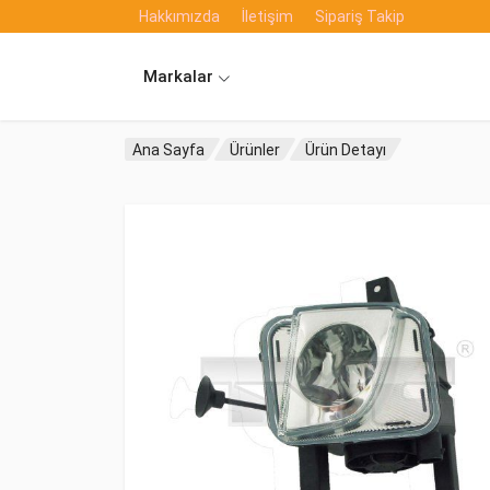
Hakkımızda
İletişim
Sipariş Takip
Markalar
Ana Sayfa
Ürünler
Ürün Detayı