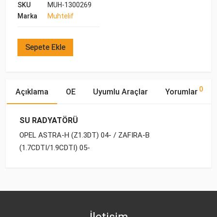
SKU
MUH-1300269
Marka
Muhtelif
Sepete Ekle
0
Açıklama
OE
Uyumlu Araçlar
Yorumlar
SU RADYATÖRÜ
OPEL ASTRA-H (Z1.3DT) 04- / ZAFIRA-B
(1.7CDTI/1.9CDTI) 05-
OE Numaraları
Bu ürün hakkında herhangi bir yorum yapılmamıştır.
Marka
Model
Yakıp Tipi
Motor Hacmi
OPEL
OPEL
ASTRA-H (2004-)
DİZEL
1.3 CDTI
13 00 269
OPEL
ASTRA-H (2004-)
DİZEL
1.7 CDTI
İletişim
OPEL