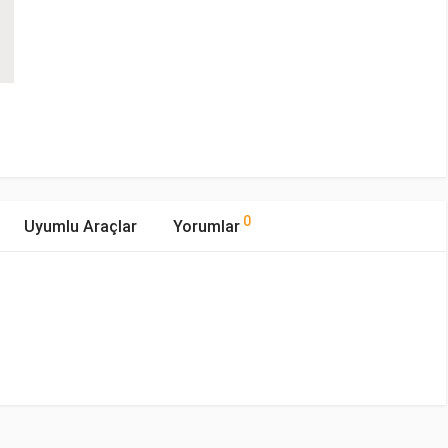
0
Uyumlu Araçlar
Yorumlar
mıştır.
Yakıp Tipi
Motor Hacmi