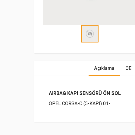
Açıklama
OE
AIRBAG KAPI SENSÖRÜ ÖN SOL
OPEL CORSA-C (5-KAPI) 01-
OE Numaraları
Bu ürün hakkında herhangi bir yorum yapılma
Marka
Model