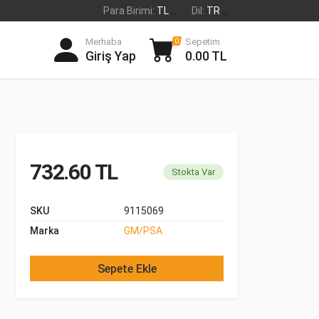
Para Birimi:
TL
Dil:
TR
Merhaba
Sepetim
0
Giriş Yap
0.00 TL
732.60 TL
Stokta Var
SKU
9115069
Marka
GM/PSA
Sepete Ekle