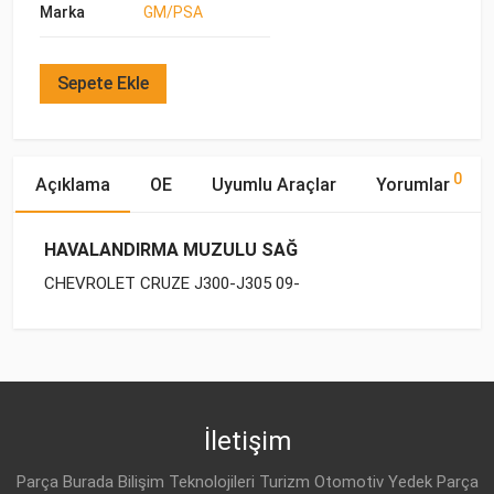
Marka
GM/PSA
Sepete Ekle
0
Açıklama
OE
Uyumlu Araçlar
Yorumlar
HAVALANDIRMA MUZULU SAĞ
CHEVROLET CRUZE J300-J305 09-
OE Numaraları
Bu ürün hakkında herhangi bir yorum yapılmamıştır.
Yakıp
Motor
Marka
Model
Tipi
Hacmi
DAEWOO
95999098
CHEVROLET
CRUZE J305 (2011-
DİZEL
2.0 CDI
2015)
İletişim
DAEWOO
95488445
CHEVROLET
CRUZE J300 (2009-
DİZEL
2.0 CDI
Parça Burada Bilişim Teknolojileri Turizm Otomotiv Yedek Parça
2015)