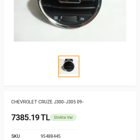
CHEVROLET CRUZE J300-J305 09-
7385.19 TL
Stokta Var
SKU
95488445