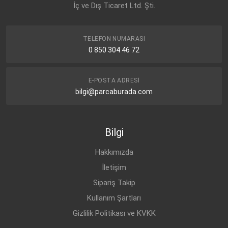
İç ve Dış Ticaret Ltd. Şti.
CHEVROLET
CRUZE J300 (2009-
BENZİN
1.6
2015)
CHEVROLET
CRUZE J300 (2009-
BENZİN
1.8
TELEFON NUMARASI
2015)
0 850 304 46 72
CHEVROLET
CRUZE J300 (2009-
BENZİN
1.6
2015)
E-POSTA ADRESI
CHEVROLET
CRUZE J300 (2009-
BENZİN
1.6
bilgi@parcaburada.com
2015)
CHEVROLET
CRUZE J300 (2009-
DİZEL
2.0 CDI
2015)
Bilgi
CHEVROLET
CRUZE J300 (2009-
DİZEL
2.0 CDI
2015)
Hakkımızda
CHEVROLET
CRUZE J305 (2011-
BENZİN
1.6
2015)
İletişim
Sipariş Takip
CHEVROLET
CRUZE J300 (2009-
BENZİN
1.8
2015)
Kullanım Şartları
CHEVROLET
CRUZE J305 (2011-
DİZEL
2.0 CDI
Gizlilik Politikası ve KVKK
2015)