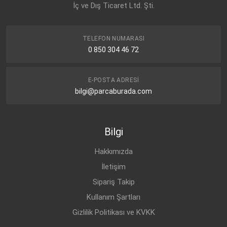
İç ve Dış Ticaret Ltd. Şti.
VW
TRANSPORTER-T4 (1990-
DİZEL
2.5 TDI
2003)
VW
TRANSPORTER-T4 (1990-
DİZEL
2.4 D
TELEFON NUMARASI
2003)
0 850 304 46 72
VW
TRANSPORTER-T4 (1990-
DİZEL
2.4 D
2003)
E-POSTA ADRESI
VW
TRANSPORTER-T4 (1990-
DİZEL
2.5 TDI
bilgi@parcaburada.com
2003)
VW
TRANSPORTER-T4 (1990-
DİZEL
2.4 D
2003)
Bilgi
VW
TRANSPORTER-T4 (1990-
DİZEL
2.4 D
2003)
Hakkımızda
VW
TRANSPORTER-T4 (1990-
DİZEL
2.5 TDI
2003)
İletişim
Sipariş Takip
Kullanım Şartları
Gizlilik Politikası ve KVKK