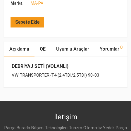
Marka
MA-PA
Sepete Ekle
0
Açıklama
OE
Uyumlu Araçlar
Yorumlar
DEBRİYAJ SETİ (VOLANLI)
VW TRANSPORTER-T4 (2.4TDI/2.5TDI) 90-03
OE Numaraları
Bu ürün hakkında herhangi bir yorum yapılmamıştır.
Yakıp
Motor
Marka
Model
Tipi
Hacmi
VW
074 105 264 H
VW
TRANSPORTER-T4 (1990-
DİZEL
2.4 D
2003)
İletişim
VW
074 105 264 D
VW
TRANSPORTER-T4 (1990-
DİZEL
2.4 D
Parça Burada Bilişim Teknolojileri Turizm Otomotiv Yedek Parça
2003)