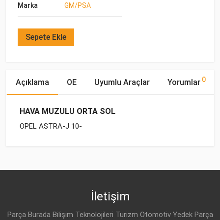
Marka
GM/PSA
Sepete Ekle
0
Açıklama
OE
Uyumlu Araçlar
Yorumlar
HAVA MUZULU ORTA SOL
OPEL ASTRA-J 10-
OE Numaraları
Bu ürün hakkında herhangi bir yorum yapılmamıştır.
Marka
Model
Yakıp Tipi
Motor Hacmi
İletişim
Parça Burada Bilişim Teknolojileri Turizm Otomotiv Yedek Parça