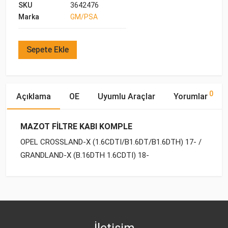
SKU
3642476
Marka
GM/PSA
Sepete Ekle
0
Açıklama
OE
Uyumlu Araçlar
Yorumlar
MAZOT FİLTRE KABI KOMPLE
OPEL CROSSLAND-X (1.6CDTI/B1.6DT/B1.6DTH) 17- /
GRANDLAND-X (B.16DTH 1.6CDTI) 18-
OE Numaraları
Bu ürün hakkında herhangi bir yorum yapılmamıştır.
Yakıp
Motor
Marka
Model
Tipi
Hacmi
OPEL
3642476
OPEL
CROSSLAND-X (2017-
DİZEL
1.6 CDTI
2020)
İletişim