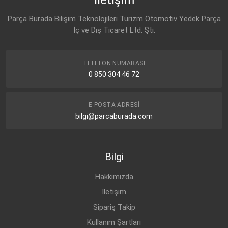
OPEL
GRANDLAND-X (2018-)
DİZEL
1.6 CDTI
Parça Burada Bilişim Teknolojileri Turizm Otomotiv Yedek Parça
İç ve Dış Ticaret Ltd. Şti.
TELEFON NUMARASI
0 850 304 46 72
E-POSTA ADRESI
bilgi@parcaburada.com
Bilgi
Hakkımızda
İletişim
Sipariş Takip
Kullanım Şartları