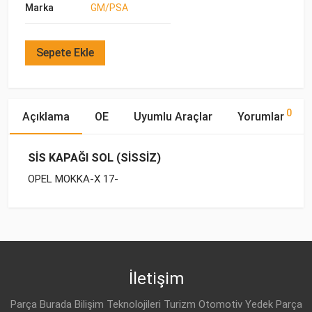
Marka
GM/PSA
Sepete Ekle
0
Açıklama
OE
Uyumlu Araçlar
Yorumlar
SİS KAPAĞI SOL (SİSSİZ)
OPEL MOKKA-X 17-
OE Numaraları
Bu ürün hakkında herhangi bir yorum yapılmamıştır.
Marka
Model
Yakıp Tipi
Motor Hacmi
OPEL
OPEL
MOKKA-X (2017-2019)
DİZEL
1.6 CDTI
42491765
OPEL
MOKKA-X (2017-2019)
BENZİN
1.6
İletişim
OPEL
MOKKA-X (2017-2019)
BENZİN
1.4T 4X4
Parça Burada Bilişim Teknolojileri Turizm Otomotiv Yedek Parça