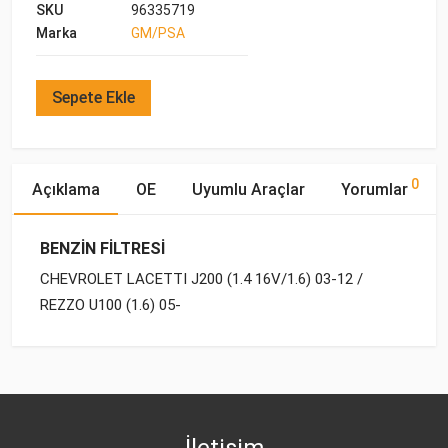
SKU
96335719
Marka
GM/PSA
Sepete Ekle
0
Açıklama
OE
Uyumlu Araçlar
Yorumlar
BENZİN FİLTRESİ
CHEVROLET LACETTI J200 (1.4 16V/1.6) 03-12 /
REZZO U100 (1.6) 05-
OE Numaraları
Bu ürün hakkında herhangi bir yorum yapılmamıştır.
Yakıp
Motor
Marka
Model
Tipi
Hacmi
DAEWOO
25121074
CHEVROLET
EPICA V250 (2007-)
BENZİN
2.0
İletişim
DAEWOO