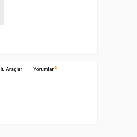
0
lu Araçlar
Yorumlar
mıştır.
ıp Tipi
Motor Hacmi