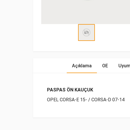
Açıklama
OE
Uyum
PASPAS ÖN KAUÇUK
OPEL CORSA-E 15- / CORSA-D 07-14
OE Numaraları
Bu ürün hakkında herhangi bir yorum yapılma
Marka
Model
Yak