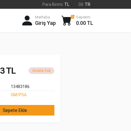
Para Birimi:
TL
Dil:
TR
Merhaba
Sepetim
0
Giriş Yap
0.00 TL
3 TL
Stokta Yok
13483186
GM/PSA
Sepete Ekle