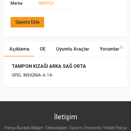
Marka
GM/PSA
Sepete Ekle
0
Açıklama
OE
Uyumlu Araçlar
Yorumlar
TAMPON KIZAĞI ARKA SAĞ ORTA
OPEL INSIGNIA-A 14-
OE Numaraları
Bu ürün hakkında herhangi bir yorum yapılmamıştır.
Marka
Model
Yakıp Tipi
Motor Hacmi
İletişim
Parça Burada Bilişim Teknolojileri Turizm Otomotiv Yedek Parça