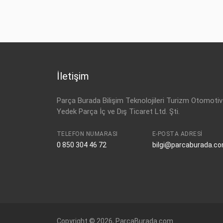
İletişim
Parça Burada Bilişim Teknolojileri Turizm Otomotiv
Yedek Parça İç ve Dış Ticaret Ltd. Şti.
TELEFON NUMARASI
E-POSTA ADRESI
0 850 304 46 72
bilgi@parcaburada.c
Copyright © 2026, ParcaBurada.com