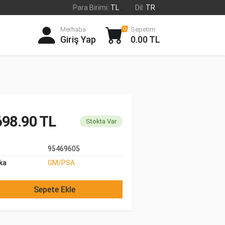
Para Birimi:
TL
Dil:
TR
Merhaba
Sepetim
0
Giriş Yap
0.00 TL
98.90 TL
Stokta Var
95469605
ka
GM/PSA
Sepete Ekle