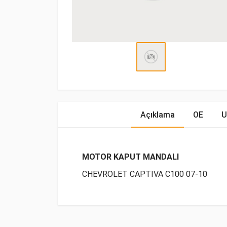
Açıklama
OE
U
MOTOR KAPUT MANDALI
CHEVROLET CAPTIVA C100 07-10
OE Numaraları
Bu ürün hakkında herhangi bir yorum yapılma
Marka
Model
Yakıp T