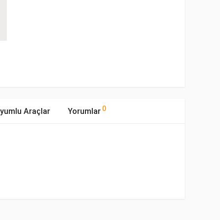
0
yumlu Araçlar
Yorumlar
mıştır.
ipi
Motor Hacmi