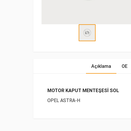
Açıklama
OE
MOTOR KAPUT MENTEŞESİ SOL
OPEL ASTRA-H
OE Numaraları
Bu ürün hakkında herhangi bir yorum yapılma
Marka
Model