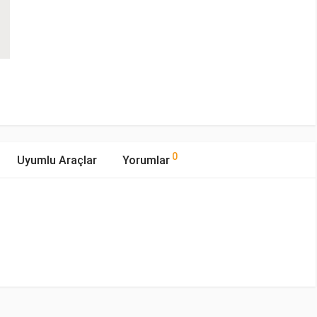
0
Uyumlu Araçlar
Yorumlar
mıştır.
Yakıp Tipi
Motor Hacmi