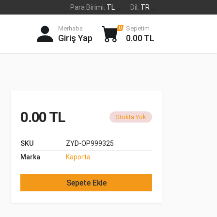
Para Birimi:
TL
Dil:
TR
Merhaba
Sepetim
0
Giriş Yap
0.00 TL
0.00 TL
Stokta Yok
SKU
ZYD-OP999325
Marka
Kaporta
Sepete Ekle