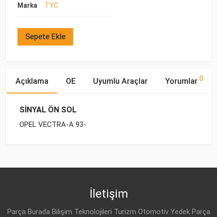
Marka
TYC
Sepete Ekle
0
Açıklama
OE
Uyumlu Araçlar
Yorumlar
SİNYAL ÖN SOL
OPEL VECTRA-A 93-
OE Numaraları
Bu ürün hakkında herhangi bir yorum yapılmamıştır.
Yakıp
Marka
Model
Tipi
Motor Hacmi
OPEL
12 26 145
OPEL
VECTRA-A (1989-
BENZİN
1.6 i
1995)
İletişim
OPEL
90487605
OPEL
VECTRA-A (1989-
BENZİN
1.6 i KAT
Parça Burada Bilişim Teknolojileri Turizm Otomotiv Yedek Parça
1995)