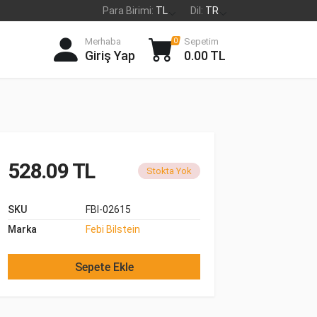
Para Birimi:
TL
Dil:
TR
Merhaba
Sepetim
0
Giriş Yap
0.00 TL
528.09 TL
Stokta Yok
SKU
FBI-02615
Marka
Febi Bilstein
Sepete Ekle