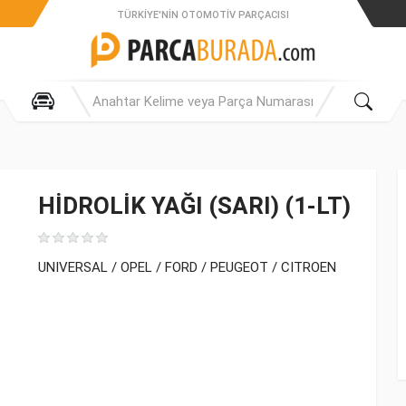
TÜRKIYE'NIN OTOMOTIV PARÇACISI
HİDROLİK YAĞI (SARI) (1-LT)
UNIVERSAL / OPEL / FORD / PEUGEOT / CITROEN