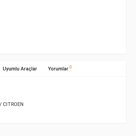
0
Uyumlu Araçlar
Yorumlar
 / CITROEN
mıştır.
Yakıp Tipi
Motor Hacmi