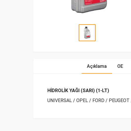
Açıklama
OE
HİDROLİK YAĞI (SARI) (1-LT)
UNIVERSAL / OPEL / FORD / PEUGEOT
OE Numaraları
Bu ürün hakkında herhangi bir yorum yapılma
Marka
Model