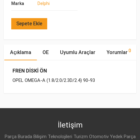
Marka
Delphi
Sepete Ekle
0
Açıklama
OE
Uyumlu Araçlar
Yorumlar
FREN DİSKİ ÖN
OPEL OMEGA-A (1.8/2.0/2.3D/2.4) 90-93
OE Numaraları
Bu ürün hakkında herhangi bir yorum yapılmamıştır.
Marka
Model
Yakıp Tipi
Motor Hacmi
OPEL
OPEL
OMEGA-A (1987-1993)
BENZİN
1.8
5 69 039
OPEL
OMEGA-A (1987-1993)
BENZİN
1.8
İletişim
OPEL
90271134
OPEL
OMEGA-A (1987-1993)
BENZİN
1.8
Parça Burada Bilişim Teknolojileri Turizm Otomotiv Yedek Parça