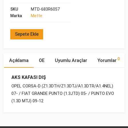
SKU
MTD-683R6057
Marka
Mette
Sepete Ekle
0
Açıklama
OE
Uyumlu Araçlar
Yorumlar
AKS KAFASI DIŞ
OPEL CORSA-D (Z1.3DTH/Z1.3DTJ/A1.3DTR/A1.4NEL)
07- / FIAT GRANDE PUNTO (1.3JTD) 05- / PUNTO EVO
(1.3D MTJ) 09-12
OE Numaraları
Bu ürün hakkında herhangi bir yorum yapılmamıştır.
Yakıp
Motor
Marka
Model
Tipi
Hacmi
OPEL