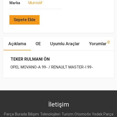
Marka
Muhtelif
Sepete Ekle
0
Açıklama
OE
Uyumlu Araçlar
Yorumlar
TEKER RULMANI ÖN
OPEL MOVANO-A 99- / RENAULT MASTER-I 99-
OE Numaraları
Bu ürün hakkında herhangi bir yorum yapılmamıştır.
Yakıp
Motor
Marka
Model
Tipi
Hacmi
OPEL
45 01 154
OPEL
MOVANO-A (1999-
DİZEL
1.9 DTI
2010)
İletişim
OPEL
9161454
OPEL
MOVANO-A (1999-
DİZEL
1.9 DTI
Parça Burada Bilişim Teknolojileri Turizm Otomotiv Yedek Parça
2010)