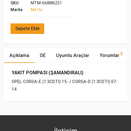
SKU
MTM-668M6251
Marka
Mette
Sepete Ekle
0
Açıklama
OE
Uyumlu Araçlar
Yorumlar
YAKIT POMPASI (ŞAMANDIRALI)
OPEL CORSA-E (1.3CDTI) 15- / CORSA-D (1.3CDTI) 07-
14
OE Numaraları
Bu ürün hakkında herhangi bir yorum yapılmamıştır.
Marka
Model
Yakıp Tipi
Motor Hacmi
OPEL
OPEL
CORSA-D (2007-)
DİZEL
1.3 CDTI
13252213
OPEL
CORSA-D (2007-)
DİZEL
1.3 CDTI
İletişim
OPEL