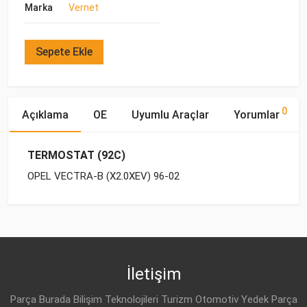
Marka
Vernet
Sepete Ekle
0
Açıklama
OE
Uyumlu Araçlar
Yorumlar
TERMOSTAT (92C)
OPEL VECTRA-B (X2.0XEV) 96-02
OE Numaraları
Bu ürün hakkında herhangi bir yorum yapılmamıştır.
Yakıp
Motor
Marka
Model
Tipi
Hacmi
OPEL
90501081
OPEL
OMEGA-B (1994-2003)
BENZİN
2.0 16V
İletişim
OPEL
OPEL
VECTRA-B (1996-2002)
BENZİN
2.0 i 16V
13 38 079
Parça Burada Bilişim Teknolojileri Turizm Otomotiv Yedek Parça