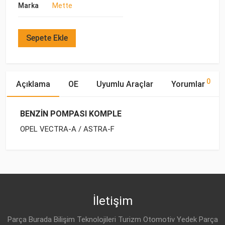
Marka
Mette
Sepete Ekle
0
Açıklama
OE
Uyumlu Araçlar
Yorumlar
BENZİN POMPASI KOMPLE
OPEL VECTRA-A / ASTRA-F
OE Numaraları
Bu ürün hakkında herhangi bir yorum yapılmamıştır.
Yakıp
Marka
Model
Tipi
Motor Hacmi
OPEL
93181359
OPEL
ASTRA-F (1992-1998)
BENZİN
1.4i 8V
İletişim
OPEL
OPEL
ASTRA-F (1992-1998)
BENZİN
1.4 8V
58 15 015
Parça Burada Bilişim Teknolojileri Turizm Otomotiv Yedek Parça