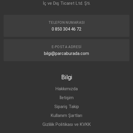
İç ve Dış Ticaret Ltd. Şti.
OPEL
ASTRA-J (2010-)
DİZEL
1.6 CDTi
OPEL
ASTRA-J (2010-)
DİZEL
1.6 CDTi
TELEFON NUMARASI
OPEL
ASTRA-J (2010-)
DİZEL
1.6 CDTi
0 850 304 46 72
OPEL
ASTRA-J (2010-)
DİZEL
1.6 CDTi
OPEL
ASTRA-J (2010-)
DİZEL
1.6 CDTi
E-POSTA ADRESI
bilgi@parcaburada.com
OPEL
ASTRA-J (2010-)
BENZİN
1.4 T
Bilgi
Hakkımızda
İletişim
Sipariş Takip
Kullanım Şartları
Gizlilik Politikası ve KVKK