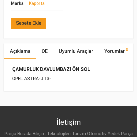
Marka
Kaporta
Sepete Ekle
0
Açıklama
OE
Uyumlu Araçlar
Yorumlar
ÇAMURLUK DAVLUMBAZI ÖN SOL
OPEL ASTRA-J 13-
OE Numaraları
Bu ürün hakkında herhangi bir yorum yapılmamıştır.
Marka
Model
Yakıp Tipi
Motor Hacmi
OPEL
OPEL
ASTRA-J (2010-)
BENZİN
1.6 SIDI
13373507
OPEL
ASTRA-J (2010-)
DİZEL
2.0 BiT CDTI
İletişim
OPEL
11 06 026
OPEL
ASTRA-J (2010-)
DİZEL
1.6 CDTi
Parça Burada Bilişim Teknolojileri Turizm Otomotiv Yedek Parça