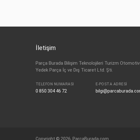
OPEL
61 02 300
OPEL
CORSA-B (1993-2002)
OPEL
11 02 382
OPEL
CORSA-B (1993-2002)
OPEL
11 02 379
OPEL
CORSA-B (1993-2002)
OPEL
90535311
OPEL
CORSA-B (1993-2002)
OPEL
90532287
İletişim
OPEL
CORSA-B (1993-2002)
OPEL
90387421
OPEL
CORSA-B (1993-2002)
Parça Burada Bilişim Teknolojileri Turizm Otomotiv
Yedek Parça İç ve Dış Ticaret Ltd. Şti.
OPEL
CORSA-B (1993-2002)
OPEL
CORSA-B (1993-2002)
TELEFON NUMARASI
E-POSTA ADRESI
0 850 304 46 72
bilgi@parcaburada.c
OPEL
CORSA-B (1993-2002)
OPEL
CORSA-B (1993-2002)
OPEL
CORSA-B (1993-2002)
OPEL
CORSA-B (1993-2002)
OPEL
TIGRA-A (1993-2002)
Copyright © 2026, ParcaBurada.com