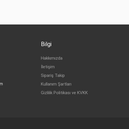
BENZİN
1.0 i 12V
BENZİN
1.2 i 8V
BENZİN
1.2 i 8V
BENZİN
1.2 i 16V
Bilgi
BENZİN
1.4 i 8V
BENZİN
1.4 i 8V
Hakkımızda
BENZİN
1.4 i 16V
İletişim
BENZİN
1.6 i 16V
Sipariş Takip
om
Kullanım Şartları
BENZİN
1.6 GSI 16V
Gizlilik Politikası ve KVKK
DİZEL
1.5 D
DİZEL
1.5 TD
DİZEL
1.7 D
BENZİN
1.4 16V