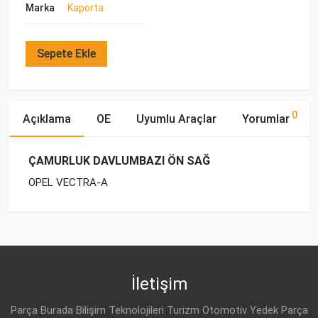
Marka
Kaporta
Sepete Ekle
0
Açıklama
OE
Uyumlu Araçlar
Yorumlar
ÇAMURLUK DAVLUMBAZI ÖN SAĞ
OPEL VECTRA-A
OE Numaraları
Bu ürün hakkında herhangi bir yorum yapılmamıştır.
Yakıp
Marka
Model
Tipi
Motor Hacmi
OPEL
11 02 329
OPEL
VECTRA-A (1989-
BENZİN
1.4 S
1995)
İletişim
OPEL
11 02 308
OPEL
VECTRA-A (1989-
BENZİN
1.6 i
Parça Burada Bilişim Teknolojileri Turizm Otomotiv Yedek Parça
1995)