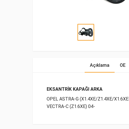
Açıklama
OE
EKSANTRİK KAPAĞI ARKA
OPEL ASTRA-G (X1.4XE/Z1.4XE/X1.6XEL/
VECTRA-C (Z1.6XE) 04-
OE Numaraları
Bu ürün hakkında herhangi bir yorum yapılma