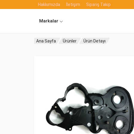
Hakkımızda
İletişim
Sipariş Takip
Markalar
Ana Sayfa
Ürünler
Ürün Detayı