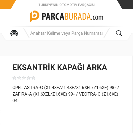
TÜRKIYE'NIN OTOMOTIV PARÇACISI
EKSANTRİK KAPAĞI ARKA
OPEL ASTRA-G (X1.4XE/Z1.4XE/X1.6XEL/Z1.6XE) 98- /
ZAFIRA-A (X1.6XEL/Z1.6XE) 99- / VECTRA-C (Z1.6XE)
04-