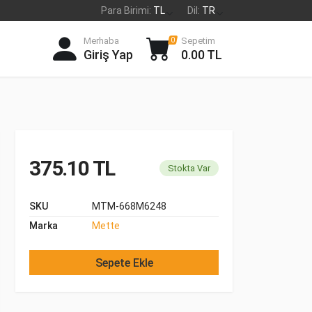
Para Birimi:
TL
Dil:
TR
Merhaba
Sepetim
0
Giriş Yap
0.00 TL
375.10 TL
Stokta Var
SKU
MTM-668M6248
Marka
Mette
Sepete Ekle