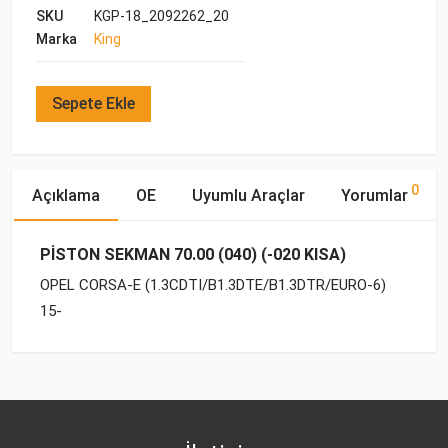
SKU
KGP-18_2092262_20
Marka
King
Sepete Ekle
0
Açıklama
OE
Uyumlu Araçlar
Yorumlar
PİSTON SEKMAN 70.00 (040) (-020 KISA)
OPEL CORSA-E (1.3CDTI/B1.3DTE/B1.3DTR/EURO-6)
15-
OE Numaraları
Bu ürün hakkında herhangi bir yorum yapılmamıştır.
Marka
Model
Yakıp Tipi
Motor Hacmi
OPEL
OPEL
CORSA-E (2015-)
DİZEL
1.3 CDTI
6 25 125