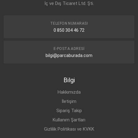
İç ve Dış Ticaret Ltd. Şti.
CHEVROLET
CRUZE J300 (2009-
BENZİN
1.6
2015)
CHEVROLET
CRUZE J305 (2011-
BENZİN
1.6
TELEFON NUMARASI
2015)
0 850 304 46 72
CHEVROLET
CRUZE J305 (2011-
BENZİN
1.6
2015)
E-POSTA ADRESI
CHEVROLET
CRUZE J300 (2009-
BENZİN
1.6
bilgi@parcaburada.com
2015)
Bilgi
Hakkımızda
İletişim
Sipariş Takip
Kullanım Şartları
Gizlilik Politikası ve KVKK