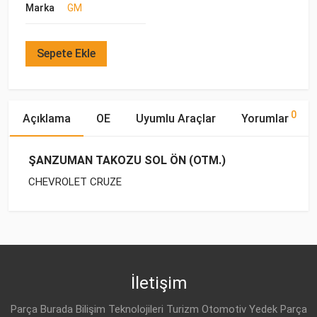
Marka
GM
Sepete Ekle
0
Açıklama
OE
Uyumlu Araçlar
Yorumlar
ŞANZUMAN TAKOZU SOL ÖN (OTM.)
CHEVROLET CRUZE
OE Numaraları
Bu ürün hakkında herhangi bir yorum yapılmamıştır.
Yakıp
Motor
Marka
Model
Tipi
Hacmi
DAEWOO
13248552
CHEVROLET
CRUZE J300 (2009-
BENZİN
1.6
2015)
İletişim
CHEVROLET
CRUZE J300 (2009-
BENZİN
1.6
Parça Burada Bilişim Teknolojileri Turizm Otomotiv Yedek Parça
2015)