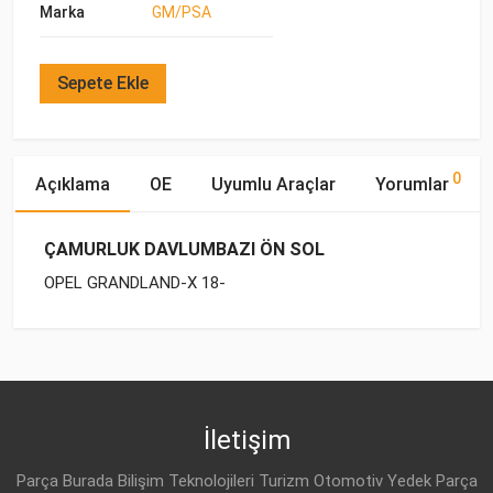
Marka
GM/PSA
Sepete Ekle
0
Açıklama
OE
Uyumlu Araçlar
Yorumlar
ÇAMURLUK DAVLUMBAZI ÖN SOL
OPEL GRANDLAND-X 18-
OE Numaraları
Bu ürün hakkında herhangi bir yorum yapılmamıştır.
Marka
Model
Yakıp Tipi
Motor Hacmi
OPEL
OPEL
GRANDLAND-X (2018-)
DİZEL
1.6 CDTI
YP 000 206 80
OPEL
GRANDLAND-X (2018-)
BENZİN
1.2
İletişim
OPEL
GRANDLAND-X (2018-)
DİZEL
1.5 CDTI
Parça Burada Bilişim Teknolojileri Turizm Otomotiv Yedek Parça