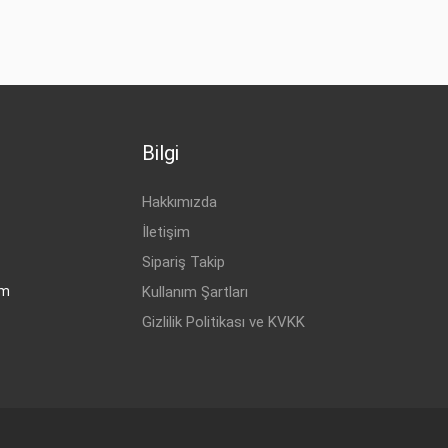
DİZEL
1.6 CDTI
BENZİN
1.2
DİZEL
1.5 CDTI
Bilgi
Hakkımızda
İletişim
Sipariş Takip
om
Kullanım Şartları
Gizlilik Politikası ve KVKK