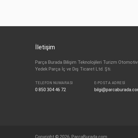
OPEL
95525657
OPEL
GRANDLAND-X (2018-)
OPEL
YP 000 267 80
OPEL
GRANDLAND-X (2018-)
OPEL
GRANDLAND-X (2018-)
İletişim
Parça Burada Bilişim Teknolojileri Turizm Otomotiv
Yedek Parça İç ve Dış Ticaret Ltd. Şti.
TELEFON NUMARASI
E-POSTA ADRESI
0 850 304 46 72
bilgi@parcaburada.c
Copyright © 2026, ParcaBurada.com