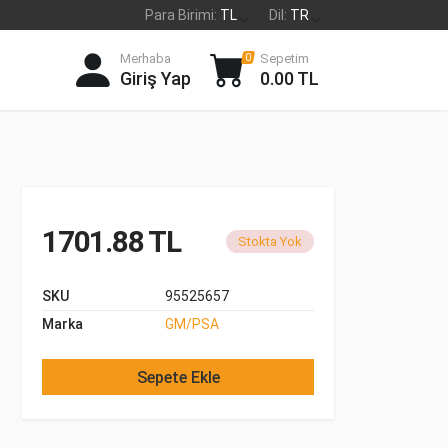
Para Birimi:
TL
Dil:
TR
Merhaba
Sepetim
0
Giriş Yap
0.00 TL
1701.88 TL
Stokta Yok
SKU
95525657
Marka
GM/PSA
Sepete Ekle