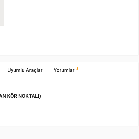
0
Uyumlu Araçlar
Yorumlar
AN KÖR NOKTALI)
mıştır.
Yakıp Tipi
Motor Hacmi