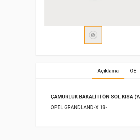
Açıklama
OE
ÇAMURLUK BAKALİTİ ÖN SOL KISA (Y
OPEL GRANDLAND-X 18-
OE Numaraları
Bu ürün hakkında herhangi bir yorum yapılma
Marka
Model