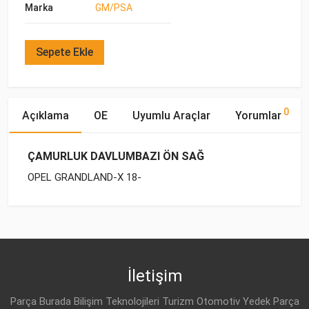
Marka
GM/PSA
Sepete Ekle
0
Açıklama
OE
Uyumlu Araçlar
Yorumlar
ÇAMURLUK DAVLUMBAZI ÖN SAĞ
OPEL GRANDLAND-X 18-
OE Numaraları
Bu ürün hakkında herhangi bir yorum yapılmamıştır.
Marka
Model
Yakıp Tipi
Motor Hacmi
OPEL
OPEL
GRANDLAND-X (2018-)
DİZEL
1.6 CDTI
3646714
OPEL
GRANDLAND-X (2018-)
BENZİN
1.2
İletişim
OPEL
YP 000 205 80
OPEL
GRANDLAND-X (2018-)
DİZEL
1.5 CDTI
Parça Burada Bilişim Teknolojileri Turizm Otomotiv Yedek Parça