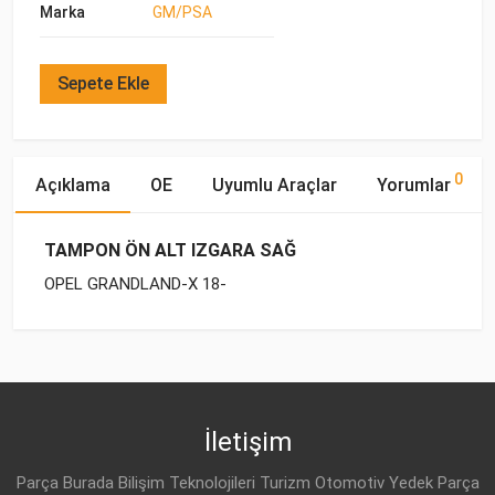
Marka
GM/PSA
Sepete Ekle
0
Açıklama
OE
Uyumlu Araçlar
Yorumlar
TAMPON ÖN ALT IZGARA SAĞ
OPEL GRANDLAND-X 18-
OE Numaraları
Bu ürün hakkında herhangi bir yorum yapılmamıştır.
Marka
Model
Yakıp Tipi
Motor Hacmi
İletişim
Parça Burada Bilişim Teknolojileri Turizm Otomotiv Yedek Parça