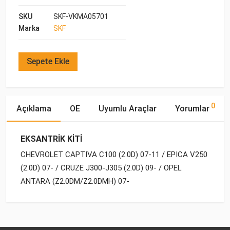
SKU
SKF-VKMA05701
Marka
SKF
Sepete Ekle
0
Açıklama
OE
Uyumlu Araçlar
Yorumlar
EKSANTRİK KİTİ
CHEVROLET CAPTIVA C100 (2.0D) 07-11 / EPICA V250
(2.0D) 07- / CRUZE J300-J305 (2.0D) 09- / OPEL
ANTARA (Z2.0DM/Z2.0DMH) 07-
OE Numaraları
Bu ürün hakkında herhangi bir yorum yapılmamıştır.
Yakıp
Motor
Marka
Model
Tipi
Hacmi
OPEL