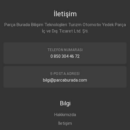
95507816
CHEVROLET
CAPTIVA C100 (2006-
DİZEL
2.0 D 4X2
2011)
İletişim
OPEL
16 29 005
CHEVROLET
CAPTIVA C100 (2006-
DİZEL
2.0 D 4X4
Parça Burada Bilişim Teknolojileri Turizm Otomotiv Yedek Parça
2011)
DAEWOO
İç ve Dış Ticaret Ltd. Şti.
93745178
CHEVROLET
EPICA V250 (2007-)
DİZEL
2.0 D
DAEWOO
CHEVROLET
NUBIRA (2005-2012)
DİZEL
2.0 D
95507816
TELEFON NUMARASI
OPEL
ANTARA (2007-2014)
DİZEL
2.0 CDTI 4X4
0 850 304 46 72
OPEL
ANTARA (2007-2014)
DİZEL
2.0 CDTI 4X4
E-POSTA ADRESI
CHEVROLET
CRUZE J300 (2009-
DİZEL
2.0 CDI
2015)
bilgi@parcaburada.com
CHEVROLET
CRUZE J300 (2009-
DİZEL
2.0 CDI
2015)
Bilgi
CHEVROLET
CAPTIVA C100 (2006-
DİZEL
2.0 D 4X2
2011)
Hakkımızda
CHEVROLET
CAPTIVA C100 (2006-
DİZEL
2.0 D 4X4
2011)
İletişim