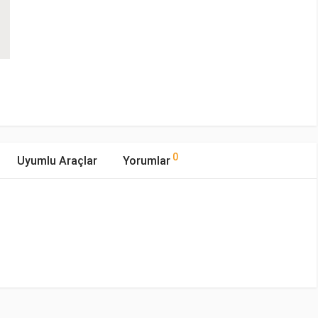
0
Uyumlu Araçlar
Yorumlar
mıştır.
ıp Tipi
Motor Hacmi