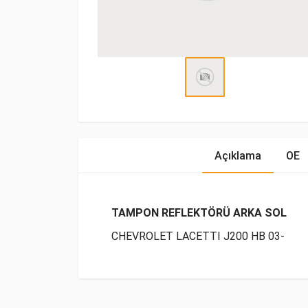
Açıklama
OE
TAMPON REFLEKTÖRÜ ARKA SOL
CHEVROLET LACETTI J200 HB 03-
OE Numaraları
Bu ürün hakkında herhangi bir yorum yapılma
Marka
Model
Yak