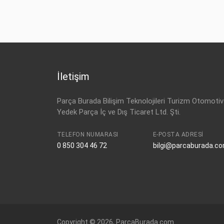
İletişim
Parça Burada Bilişim Teknolojileri Turizm Otomotiv
Yedek Parça İç ve Dış Ticaret Ltd. Şti.
TELEFON NUMARASI
E-POSTA ADRESI
0 850 304 46 72
bilgi@parcaburada.c
Copyright © 2026, ParcaBurada.com