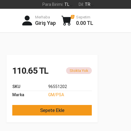
Para Birimi:
TL
Dil:
TR
Merhaba
Sepetim
0
Giriş Yap
0.00 TL
110.65 TL
Stokta Yok
SKU
96551202
Marka
GM/PSA
Sepete Ekle