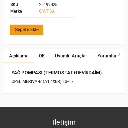
SKU
25199425
Marka
GM/PSA
Sepete Ekle
0
Açıklama
OE
Uyumlu Araçlar
Yorumlar
YAĞ POMPASI (TERMOSTAT+DEVİRDAİM)
OPEL MERIVA-B (A1.4XER) 10-17
OE Numaraları
Bu ürün hakkında herhangi bir yorum yapılmamıştır.
Marka
Model
Yakıp Tipi
Motor Hacmi
İletişim